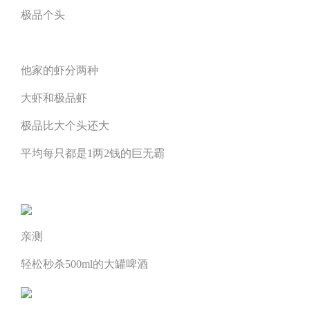
极品个头
他家的虾分两种
大虾和极品虾
极品比大个头还大
平均每只都是1两2钱的巨无霸
亲测
轻松秒杀500ml的大罐啤酒