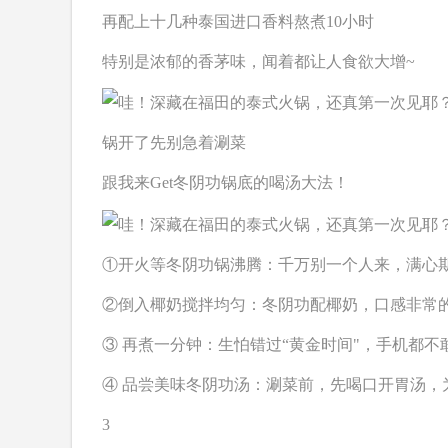
再配上十几种泰国进口香料熬煮10小时
特别是浓郁的香茅味，闻着都让人食欲大增~
锅开了先别急着涮菜
跟我来Get冬阴功锅底的喝汤大法！
①
开火等冬阴功锅沸腾：
千万别一个人来，满心
②
倒入椰奶搅拌均匀：
冬阴功配椰奶，口感非常
③ 再煮一分钟：
生怕错过“黄金时间"，手机都不
④ 品尝美味冬阴功汤：
涮菜前，先喝口开胃汤，
3