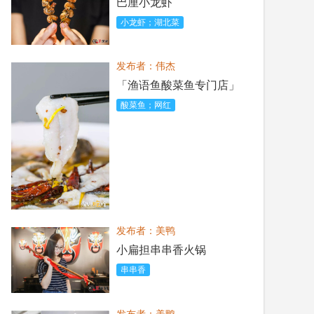
巴厘小龙虾
小龙虾；湖北菜
发布者：伟杰
「渔语鱼酸菜鱼专门店」
酸菜鱼；网红
发布者：美鸭
小扁担串串香火锅
串串香