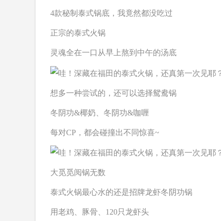
4款秘制泰式锅底，我竟然都没吃过
正宗的泰式火锅
灵魂全在一口从早上熬到中午的汤底
想多一种尝试的，还可以选择鸳鸯锅
冬阴功&椰奶、冬阴功&咖喱
每对CP，都会碰撞出不同惊喜~
大觅觅阅锅无数
泰式火锅最心水的还是
招牌龙虾冬阴功锅
用老鸡、豚骨、120只龙虾头