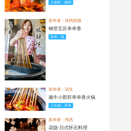
小龙虾；烧烤
发布者：休闲的猫
钢管五区串串香
串串；辣
发布者：训文
顽牛小郡肝串串香火锅
小火锅；串串
发布者：伟杰
花隐·日式怀石料理