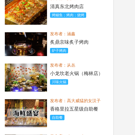
清真东北烤肉店
烤鳗鱼；烤肉；烧烤
发布者：涵鑫
炙鼎京味炙子烤肉
炉子烤肉
发布者：从丛
小龙坎老火锅（梅林店）
川味火锅
发布者：高大威猛的女汉子
香格里拉五星级自助餐
自助餐