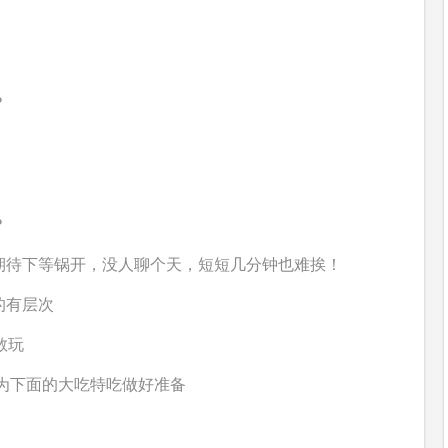
期待下等锅开，没人聊个天，短短几分钟也难挨！
的有层次
敢玩
为下面的大吃特吃做好准备