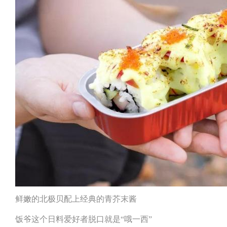
鲜嫩的北极贝配上经典的青芥末酱
饭爷这个日料爱好者脱口就是“哦一西”