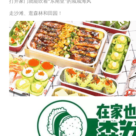
打开家门就能吹着“东南亚”的咸咸海风
走沙滩、逛森林和田园！