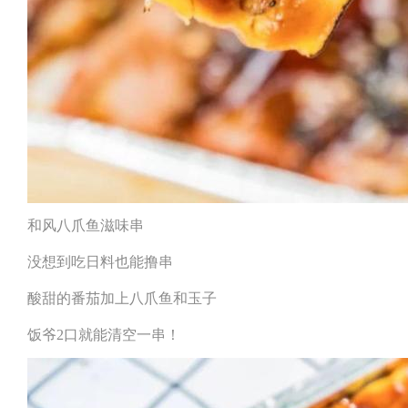
和风八爪鱼滋味串
没想到吃日料也能撸串
酸甜的番茄加上八爪鱼和玉子
饭爷2口就能清空一串！