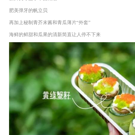
肥美弹牙的帆立贝
再加上秘制青芥末酱和青瓜薄片“外套”
海鲜的鲜甜和瓜果的清新简直让人停不下来