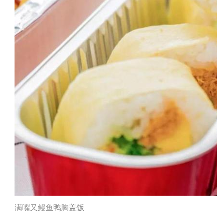
满嘴又鳗鱼鸭胸盖饭