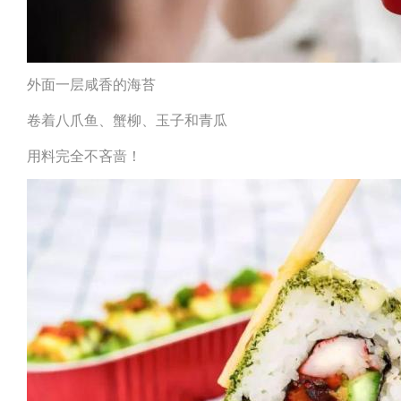
外面一层咸香的海苔
卷着八爪鱼、蟹柳、玉子和青瓜
用料完全不吝啬！