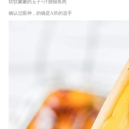
软软嫩嫩的玉子+汁烧鳗鱼肉
确认过眼神，的确是A班的选手