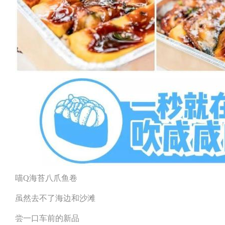
喵Q海苔八爪鱼卷
虽然去不了海边和沙滩
尝一口车前的新品