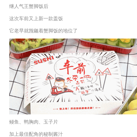
继人气王蟹脚饭后
这次车前又上新一款盖饭
它老早就觊觎着蟹脚饭的地位了
鳗鱼、鸭胸肉、玉子片
加上最佳配角的秘制酱汁