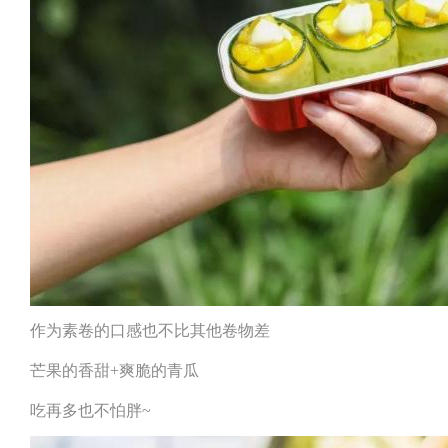
作为素卷的口感也不比其他卷物差
芒果的香甜+爽脆的青瓜
吃再多也不怕胖~